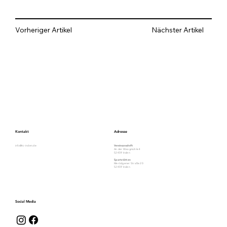
Vorheriger Artikel
Nächster Artikel
Kontakt
Adresse
info@tc-inden.de
Vereinsanschrift
An der Waagmühle 4
52459 Inden
Sportstätten
Merödgener Straße 20
52459 Inden
Social Media