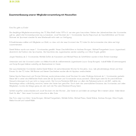
30.04.2026
Zusammenfasssung unserer Mitgliederversammlung mit Neuwahlen
Eine Ära geht zu Ende!
Die diesjährige Mitgliederversammlung des TC Blau-Weiß Inden 1979 e.V. war eine ganz besondere. Neben den Jahresberichten des Vorstandes
galt es, gleich drei Vorstandsposten neu zu besetzen. Josef Stockem als 1. Vorsitzender, Sascha Nepomuck als Geschäftsführer und Torsten
Dickmeis als Sportwart standen für eine Wiederwahl nicht mehr zur Verfügung.
Erfreulicherweise stellten sich Mitglieder zur Wahl, so dass sich der neue Vorstand des TC Inden für die kommenden drei Jahre wie folgt
zusammensetzt.
Daniel Weber wurde zum neuen 1. Vorsitzenden gewählt. Neuer Geschäftsführer ist Andreas Bongers. Michael Frangenheim (zuvor Jugendwart)
übernimmt die Funktion des Sportwartes. Die Geschicke des Jugendwartes werden zukünftig von Oliver Engels geführt.
Jürgen Niederau als 2. Vorsitzender, Michèle Dolfen als Kassiererin und Michael Priese als Schriftführer wurden in ihren Ämtern bestätigt.
Unterstützt wird der Vorstand zudem von Meike Knodel als stellvertretende Jugendwartin (zuvor Sonja Bongen). Isabell Müller (Eventmanagerin)
und Sonja Bongen bleiben zukünftig als Beisitzerinnen im Verein.
Den ausscheidenden Vorständen dankte Daniel Weber mit wertschätzenden Worten für ihre jahre-, bzw. teils jahrzehntelange Arbeit und ihren
Einsatz für den TC Inden. Mit Blumen und kleinen Geschenken wurden alle mit Applaus verabschiedet.
Neben Sascha Nepomuck und Torsten Dickmeis wurde insbesondere Josef Stockem für seine 18 jährige Amtszeit als 1. Vorsitzender gedankt.
Dieser ließ in seiner abschließenden Rede seine Zeit als Sportwart und Vorsitzender revue passieren. Dabei lagen seine für ihn persönlichsten
Herausforderungen noch gar nicht so lange zurück. Die Corona Pandemie 2020 aber vor allem die Flutkatastrophe im Juli 2021, welche die
Tennisanlage nahezu vollständig zerstörte, hatten den Verein hart getroffen. Doch dank des unermüdlichen Einsatzes des Vorstandes und vielen
Mitgliedern, konnte die Anlage genau ein Jahr nach der Flut seine Wiedereröffnung feiern.
Sichtlich ergriffen verabschiedete sich Josef Stockem mit den Worten: „Der Verein ist und bleibt ein wichtiger Teil in meinem Leben. Vielen lieben
Dank für alles“. Dem neuen Vorstand wünschte er alles Gute.
Das Foto zeigt (von links): Sonja Bongen, Michael Frangenheim, Michèle Dolfen, Michael Priese, Daniel Weber, Andreas Bonger, Oliver Engels,
Meike Knodel und Isabell Müller