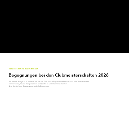
BEVORSTEHENDE BEGEGNUNGEN
Begegnungen bei den Clubmeisterschaften 2026
Auf unserer Anlage ist in nächster Zeit viel los: Freu dich auf spannende Matches und tolle Tennismomente.
Komm vorbei, feuere die Spielerinnen und Spieler an und informiere dich hier
über die nächsten Begegnungen und die Ergebnisse.