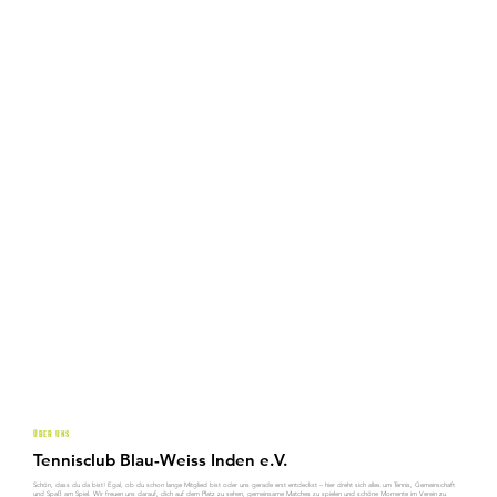
ÜBER UNS
Tennisclub Blau-Weiss Inden e.V.
Schön, dass du da bist! Egal, ob du schon lange Mitglied bist oder uns gerade erst entdeckst – hier dreht sich alles um Tennis, Gemeinschaft
und Spaß am Spiel. Wir freuen uns darauf, dich auf dem Platz zu sehen, gemeinsame Matches zu spielen und schöne Momente im Verein zu