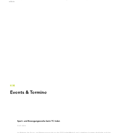
erleben.
NEWS
Events & Termine
Sport- und Bewegungswoche beim TC Inden
03.07.2026
Im Rahmen der Sport- und Bewegungswoche an der GGS Inden/Altdorf und Lucherberg konnten die Kinder auch bei