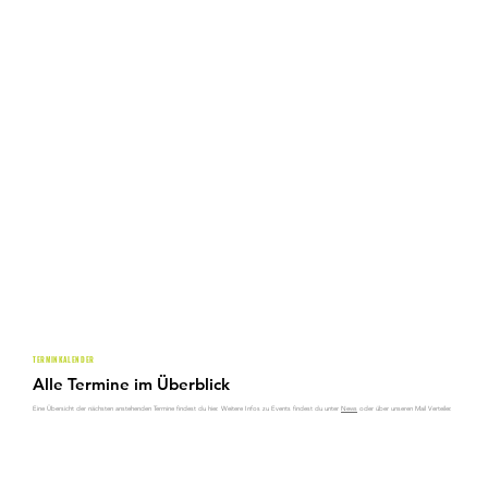
TERMINKALENDER
Alle Termine im Überblick
Eine Übersicht der nächsten anstehenden Termine findest du hier. Weitere Infos zu Events findest du unter
News
oder über unseren Mail Verteiler.