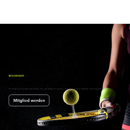
MITGLIEDSCHAFT
Vielleicht ist Tennis auch dein Ding?
Wir freuen uns über jedes neue Gesicht, dass den Tennissport genauso mag wie wir. Egal ob Anfänger oder Fortgeschrittener!
Mitglied werden