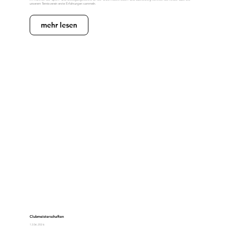
unserem Tennisverein erste Erfahrungen sammeln.
mehr lesen
Clubmeisterschaften
12.06.2026